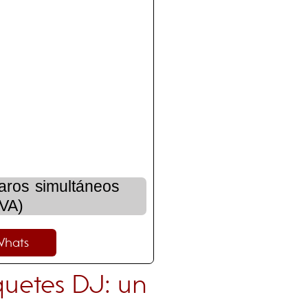
ros simultáneos
IVA)
Whats
quetes DJ: un