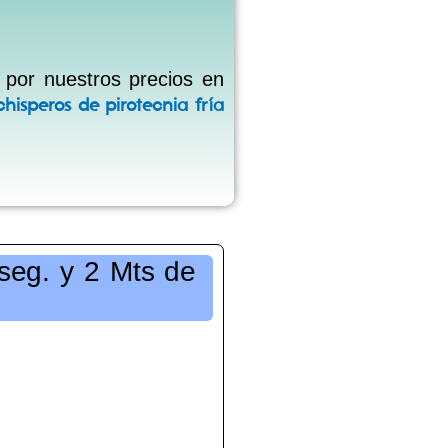
 por nuestros precios en
hisperos de pirotecnia fría
seg. y 2 Mts de