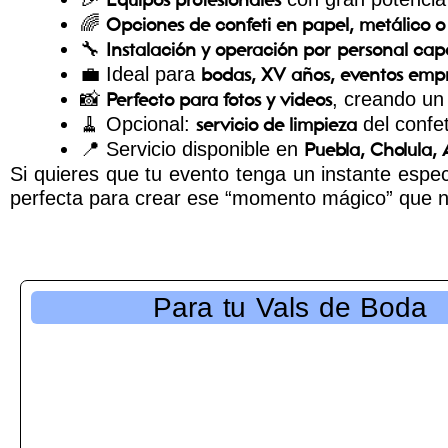
🌈
Opciones de confeti en papel, metálico o 
🔧
Instalación y operación por personal ca
💼 Ideal para
bodas, XV años, eventos empre
📸
, creando u
Perfecto para fotos y videos
🧹 Opcional:
del confeti
servicio de limpieza
📍 Servicio disponible en
Puebla, Cholula, 
Si quieres que tu evento tenga un instante espe
perfecta para crear ese “momento mágico” que na
Para tu Vals de Boda