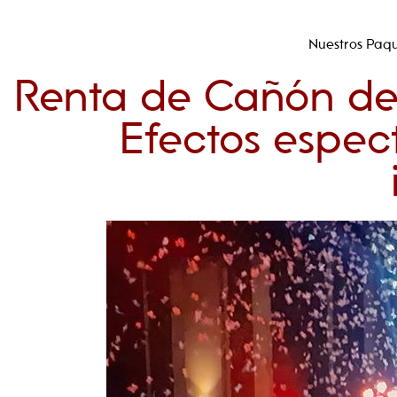
Ir
al
Nuestros Paq
contenido
Renta de Cañón de
Efectos espe