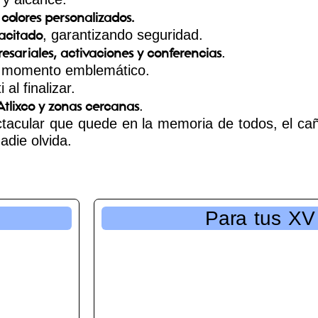
colores personalizados.
, garantizando seguridad.
pacitado
.
sariales, activaciones y conferencias
n momento emblemático.
 al finalizar.
.
Atlixco y zonas cercanas
ctacular que quede en la memoria de todos, el cañ
die olvida.
Para tus XV