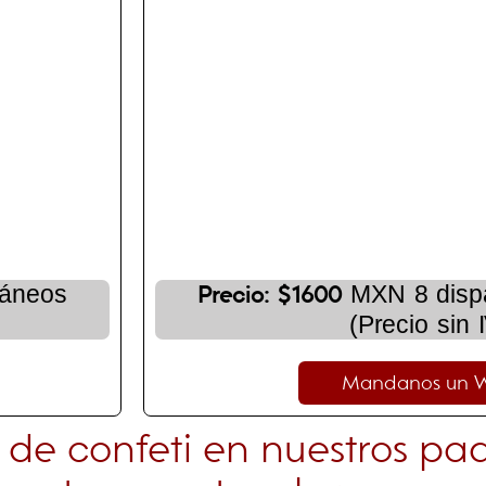
táneos
MXN 8 dispa
Precio: $1600
(Precio sin 
Mandanos un 
 de confeti en nuestros pa