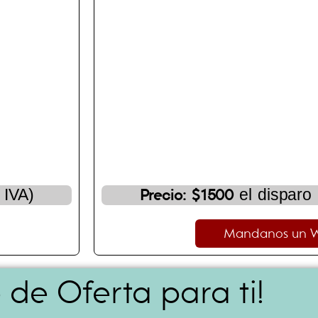
 IVA)
el disparo 
Precio: $1500
Mandanos un 
 de Oferta para ti!