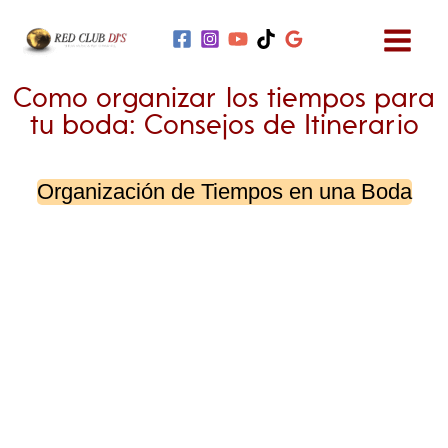
Ir
al
contenido
Como organizar los tiempos para
tu boda: Consejos de Itinerario
Organización de Tiempos en una Boda