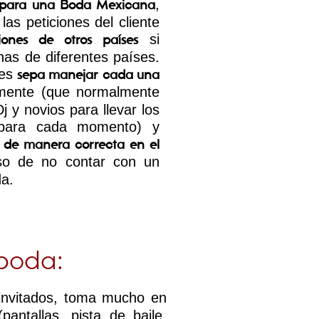
,
s para una Boda Mexicana
las peticiones del cliente
si
ciones de otros países
as de diferentes países.
tes
sepa manejar cada una
lmente (que normalmente
j y novios para llevar los
s para cada momento) y
 de manera correcta en el
o de no contar con un
a.
 boda:
 invitados, toma mucho en
pantallas, pista de baile,