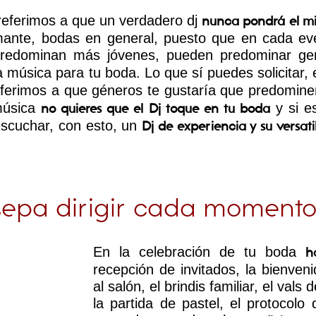
 referimos a que un verdadero dj
nunca pondrá el mi
ante, bodas en general, puesto que en cada even
predominan más jóvenes, pueden predominar gen
a música para tu boda. Lo que sí puedes solicitar,
ferimos a que géneros te gustaría que predominen
música
y si es
no quieres que el Dj toque en tu boda
 escuchar, con esto, un
Dj de experiencia y su versati
sepa dirigir cada momento
En la celebración de tu boda
h
recepción de invitados, la bienven
al salón, el brindis familiar, el vals 
la partida de pastel, el protocolo