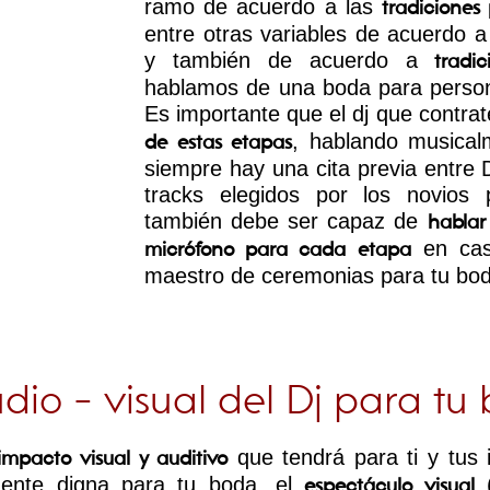
ramo de acuerdo a las
tradicione
entre otras variables de acuerdo a 
y también de acuerdo a
tradi
hablamos de una boda para person
Es importante que el dj que contra
, hablando musica
de estas etapas
siempre hay una cita previa entre D
tracks elegidos por los novio
también debe ser capaz de
hablar
en cas
micrófono para cada etapa
maestro de ceremonias para tu bod
io - visual del Dj para tu
que tendrá para ti y tus
impacto visual y auditivo
ente digna para tu boda, el
(
espectáculo visual