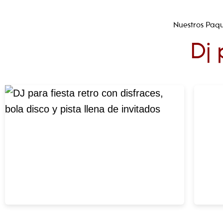
Ir
al
Nuestros Paq
contenido
Dj 