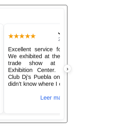
Juan Petlacalco
★★★★★
★★★★
2026-03-14
Excellent service for TV rentals.
From th
We exhibited at the Exintex 2026
servic
trade show at the Puebla
spectacu
›
Exhibition Center. I found Red
kind an
Club Dj’s Puebla online because I
hired th
didn’t know where I cou…
and ever
Leer más