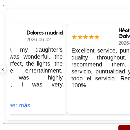
Héct
Dolores madrid
Gal
★
★★★★★
2026-06-02
2026
t DJ, my daughter’s
Excellent service, pun
era was wonderful, the
quality throughout
perfect, the lights, the
recommend them. 
‹
 the entertainment,
servicio, puntualidad 
hing was highly
todo el servicio. Re
ended, I was very
100%
wi…
Leer más