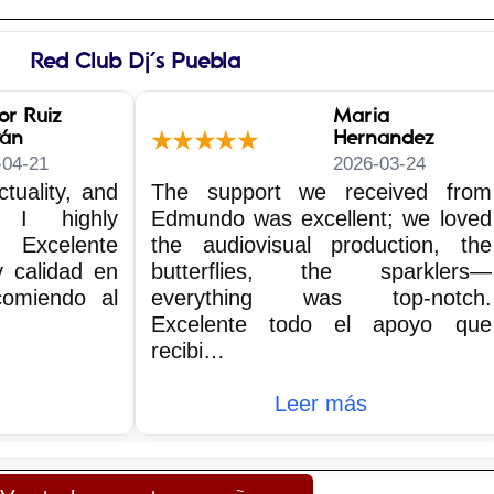
Red Club Dj´s Puebla
or Ruiz
Maria
ván
Hernandez
★★★★★
-04-21
2026-03-24
ctuality, and
The support we received from
. I highly
Edmundo was excellent; we loved
Excelente
the audiovisual production, the
y calidad en
butterflies, the sparklers—
comiendo al
everything was top-notch.
Excelente todo el apoyo que
recibi…
Leer más