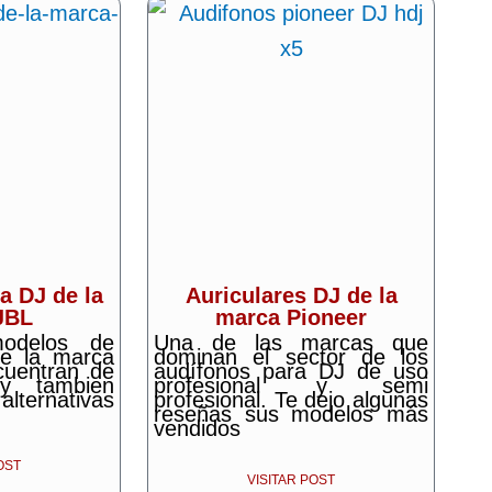
a DJ de la
Auriculares DJ de la
JBL
marca Pioneer
odelos de
Una de las marcas que
e la marca
dominan el sector de los
uentran de
audífonos para DJ de uso
 y tambien
profesional y semi
ernativas
profesional. Te dejo algunas
reseñas sus modelos más
vendidos
OST
VISITAR POST